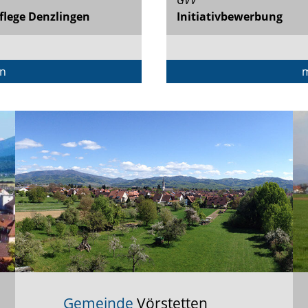
flege Denzlingen
Initiativbewerbung
en
m
Gemeinde
Vörstetten