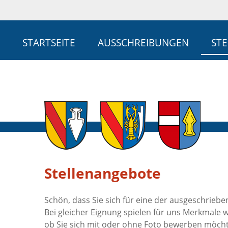
STARTSEITE
AUSSCHREIBUNGEN
ST
Stellenangebote
Schön, dass Sie sich für eine der ausgeschriebe
Bei gleicher Eignung spielen für uns Merkmale 
ob Sie sich mit oder ohne Foto bewerben möcht